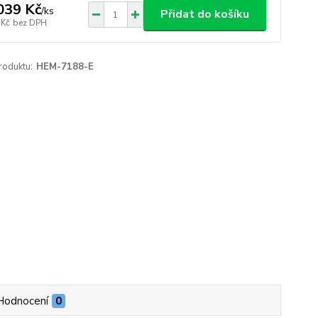
039 Kč
/
ks
Přidat do košíku
 Kč
bez DPH
roduktu:
HEM-7188-E
Hodnocení
0