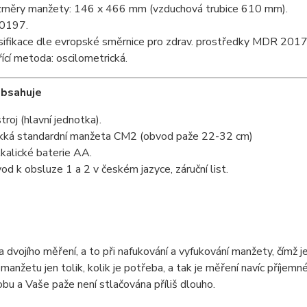
měry manžety: 146 x 466 mm (vzduchová trubice 610 mm).
0197.
sifikace dle evropské směrnice pro zdrav. prostředky MDR 2017/7
ící metoda: oscilometrická.
obsahuje
troj (hlavní jednotka).
ká standardní manžeta CM2 (obvod paže 22-32 cm)
lkalické baterie AA.
od k obsluze 1 a 2 v českém jazyce, záruční list.
a dvojího měření, a to při nafukování a vyfukování manžety, čímž j
manžetu jen tolik, kolik je potřeba, a tak je měření navíc příjem
bu a Vaše paže není stlačována příliš dlouho.