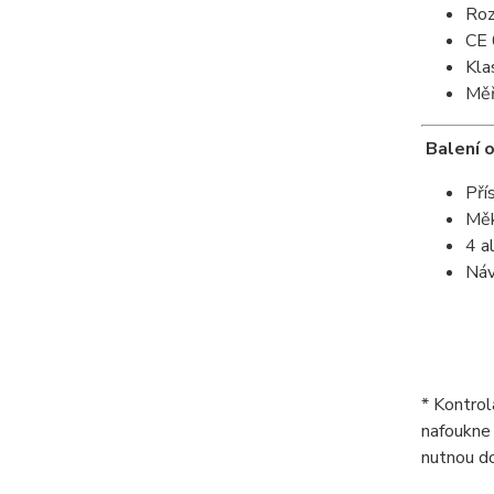
Roz
CE 
Kla
Měř
Balení 
Přís
Měk
4 a
Náv
* Kontrol
nafoukne 
nutnou do