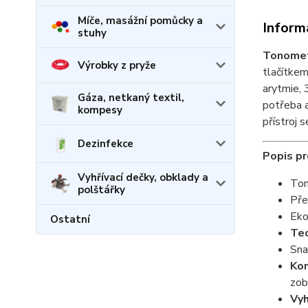
Míče, masážní pomůcky a
Inform
stuhy
Tonomet
Výrobky z pryže
tlačítkem
arytmie, 
Gáza, netkaný textil,
potřeba a
kompesy
přístroj 
Dezinfekce
Popis p
Vyhřívací dečky, obklady a
Ton
polštářky
Pře
Eko
Ostatní
Tec
Sna
Kon
zob
Vyh