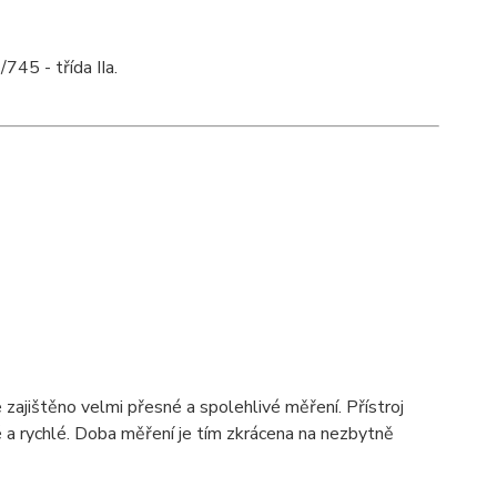
45 - třída IIa.
e zajištěno velmi přesné a spolehlivé měření. Přístroj
né a rychlé. Doba měření je tím zkrácena na nezbytně