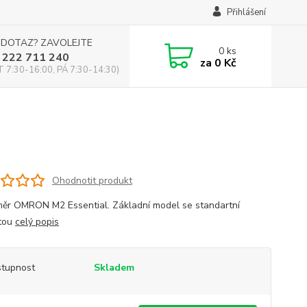
Přihlášení
 DOTAZ? ZAVOLEJTE
0
ks
 222 711 240
za
0 Kč
 7:30-16:00, PÁ 7:30-14:30)
Ohodnotit produkt
ěr OMRON M2 Essential. Základní model se standartní
tou
celý popis
tupnost
Skladem