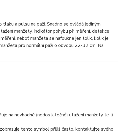
ho tlaku a pulsu na paži. Snadno se ovládá jediným
utažení manžety, indikátor pohybu při měření, detekce
 měření, neboť manžeta se nafoukne jen tolik, kolik je
á manžeta pro normální paži o obvodu 22-32 cm. Na
rňuje na nevhodné (nedostatečné) utažení manžety. Je-li
zobrazuje tento symbol příliš často, kontaktujte svého