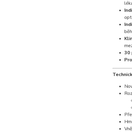
lék
Ind
opt
Ind
běh
Kli
mez
30 
Pro
Technic
Nov
Roz
Pře
Hmo
Vně