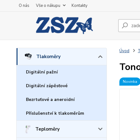
O nás
Vše o nákupu
Kontakty
Úvod
Tlakoměry
Ton
Digitální pažní
Novinka
Digitální zápěsťové
Bezrtuťové a aneroidní
Příslušenství k tlakoměrům
Teploměry