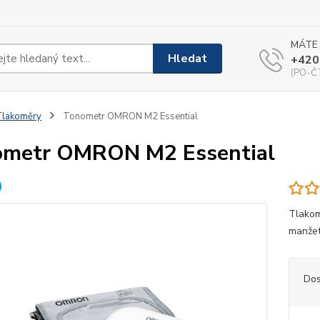
MÁTE
Hledat
+420
(PO-ČT
Tlakoměry
Tonometr OMRON M2 Essential
ometr OMRON M2 Essential
Tlakom
manže
Dos