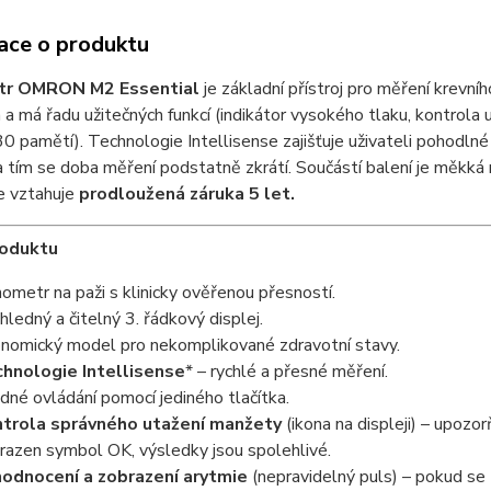
ace o produktu
r OMRON M2 Essential
je základní přístroj pro měření krevní
 a má řadu užitečných funkcí (indikátor vysokého tlaku, kontrola 
30 pamětí). Technologie Intellisense zajišťuje uživateli pohodlné
 tím se doba měření podstatně zkrátí. Součástí balení je měkk
se vztahuje
prodloužená záruka
5 let.
roduktu
ometr na paži s klinicky ověřenou přesností.
hledný a čitelný 3. řádkový displej.
nomický model pro nekomplikované zdravotní stavy.
hnologie Intellisense
* – rychlé a přesné měření.
dné ovládání pomocí jediného tlačítka.
trola správného utažení manžety
(ikona na displeji) – upozo
razen symbol OK, výsledky jsou spolehlivé.
odnocení a zobrazení arytmie
(nepravidelný puls) – pokud se 