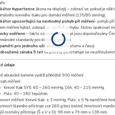
aře.
ikátor hypertenze
(ikona na displeji) – zobrazí se, pokud je n
imálního krevního tlaku pro domácí měření (135/85 mmHg).
ikátor upozorňující na nevhodný pohyb při měření
– pohyb při
em měření hýbat, zobrazí se symbol pohybu. Nutno opakovat mě
nicky ověřeno
– takto označené přístroje jsou doporučovány Čes
inárodní standardy pro klinickou validaci.
pamětí pro jednoho uživatele
(bez datumu a času).
dloužená záruka 5 let
na přístroj (nevztahuje se na příslušenst
ké údaje
é alkalické baterie vydrží přibližně 900 měření.
sah měření:
Krevní tlak SYS: 60 – 260 mmHg, DIA: 40 – 215 mmHg.
Puls: 40 – 180 tepů/min.
snost měření: Krevní tlak: ± 3 mmHg, Puls: ± 5 % naměřené hod
tnost hlavního přístroje cca 260 g bez baterií, hmotnost manže
jší rozměry přístroje (Š x V x D): 98 mm x 79 mm x 138 mm.