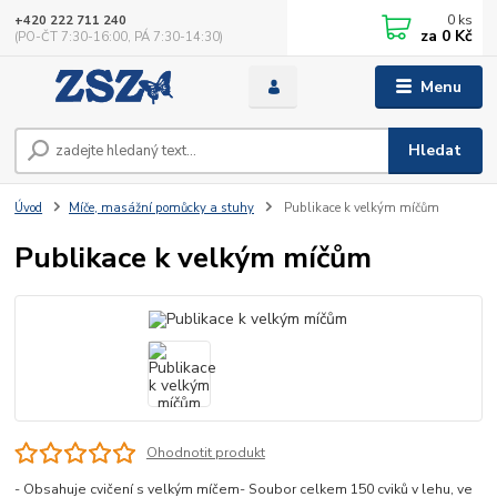
0
ks
+420 222 711 240
za
0 Kč
(PO-ČT 7:30-16:00, PÁ 7:30-14:30)
Menu
Hledat
Úvod
Míče, masážní pomůcky a stuhy
Publikace k velkým míčům
Publikace k velkým míčům
Ohodnotit produkt
- Obsahuje cvičení s velkým míčem- Soubor celkem 150 cviků v lehu, ve