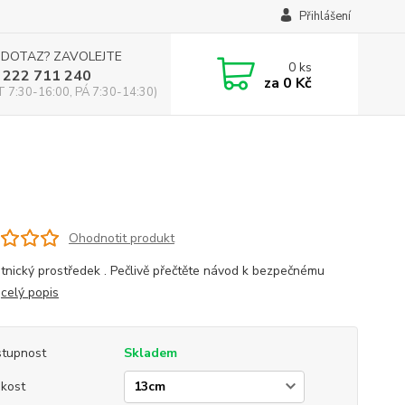
Přihlášení
 DOTAZ? ZAVOLEJTE
0
ks
 222 711 240
za
0 Kč
 7:30-16:00, PÁ 7:30-14:30)
Ohodnotit produkt
tnický prostředek . Pečlivě přečtěte návod k bezpečnému
í
celý popis
tupnost
Skladem
ikost