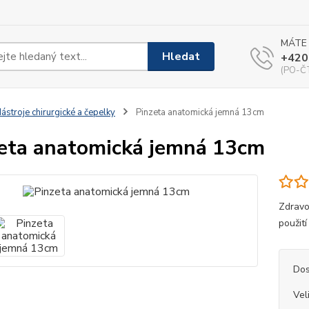
MÁTE
Hledat
+420
(PO-ČT
ástroje chirurgické a čepelky
Pinzeta anatomická jemná 13cm
eta anatomická jemná 13cm
Zdravo
použit
Dos
Vel