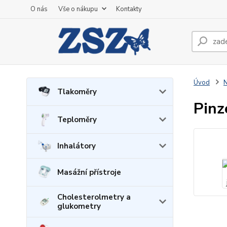
O nás
Vše o nákupu
Kontakty
Úvod
N
Tlakoměry
Pinz
Teploměry
Inhalátory
Masážní přístroje
Cholesterolmetry a
glukometry