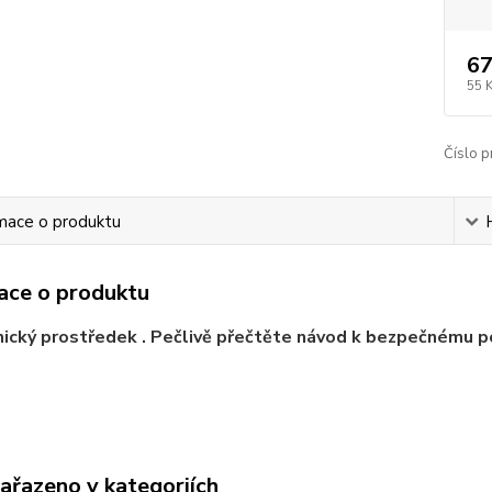
67
55 
Číslo p
mace o produktu
ace o produktu
ický prostředek . Pečlivě přečtěte návod k bezpečnému po
zařazeno v kategoriích