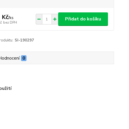
 Kč
/
ks
Přidat do košíku
Kč
bez DPH
roduktu:
SI-190297
Hodnocení
0
užití