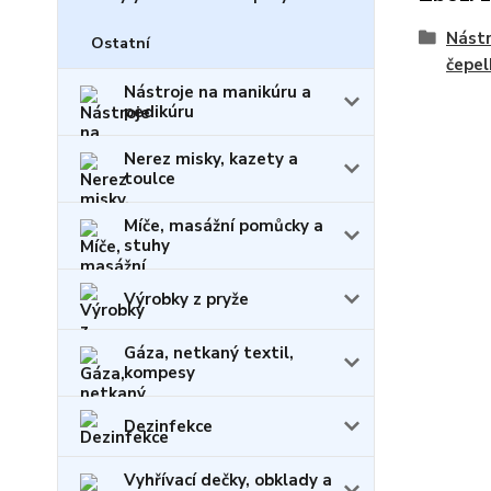
Nástr
Ostatní
čepel
Nástroje na manikúru a
pedikúru
Nerez misky, kazety a
toulce
Míče, masážní pomůcky a
stuhy
Výrobky z pryže
Gáza, netkaný textil,
kompesy
Dezinfekce
Vyhřívací dečky, obklady a