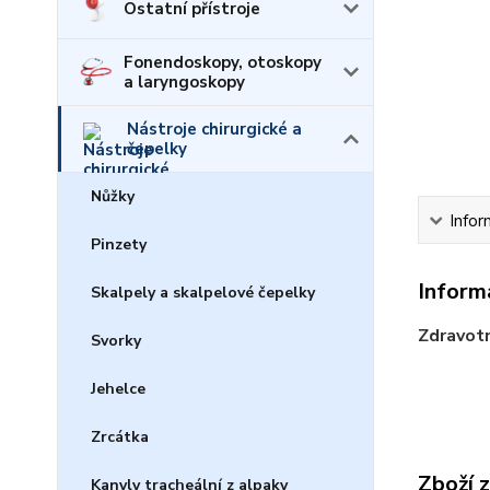
Ostatní přístroje
Fonendoskopy, otoskopy
a laryngoskopy
Nástroje chirurgické a
čepelky
Nůžky
Infor
Pinzety
Inform
Skalpely a skalpelové čepelky
Zdravotn
Svorky
Jehelce
Zrcátka
Zboží 
Kanyly tracheální z alpaky