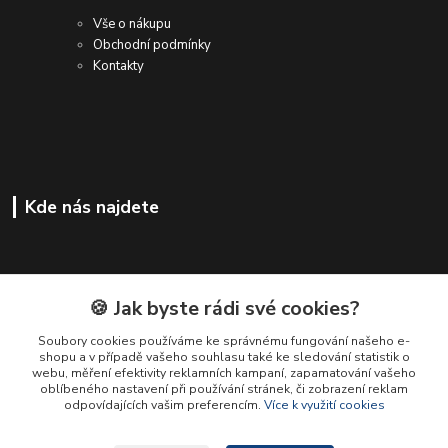
Vše o nákupu
Obchodní podmínky
Kontakty
Kde nás najdete
🍪 Jak byste rádi své cookies?
Soubory cookies používáme ke správnému fungování našeho e-
shopu a v případě vašeho souhlasu také ke sledování statistik o
webu, měření efektivity reklamních kampaní, zapamatování vašeho
oblíbeného nastavení při používání stránek, či zobrazení reklam
odpovídajících vašim preferencím.
Více k využití cookies