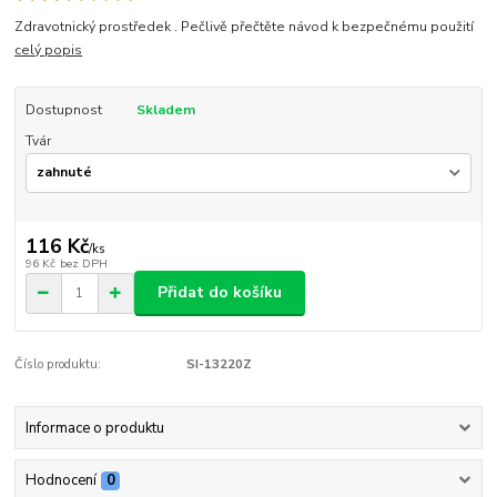
Zdravotnický prostředek . Pečlivě přečtěte návod k bezpečnému použití
celý popis
Dostupnost
Skladem
Tvár
116 Kč
/
ks
96 Kč
bez DPH
Přidat do košíku
Číslo produktu:
SI-13220Z
Informace o produktu
Hodnocení
0