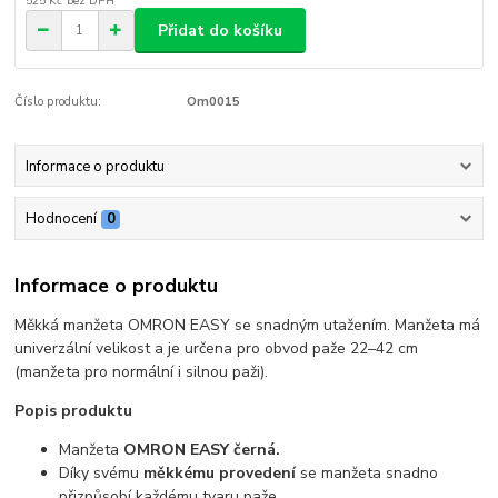
525 Kč
bez DPH
Přidat do košíku
Číslo produktu:
Om0015
Informace o produktu
Hodnocení
0
Informace o produktu
Měkká manžeta OMRON EASY se snadným utažením. Manžeta má
univerzální velikost a je určena pro obvod paže 22–42 cm
(manžeta pro normální i silnou paži).
Popis produktu
Manžeta
OMRON EASY černá.
Díky svému
měkkému provedení
se manžeta snadno
přizpůsobí každému tvaru paže.