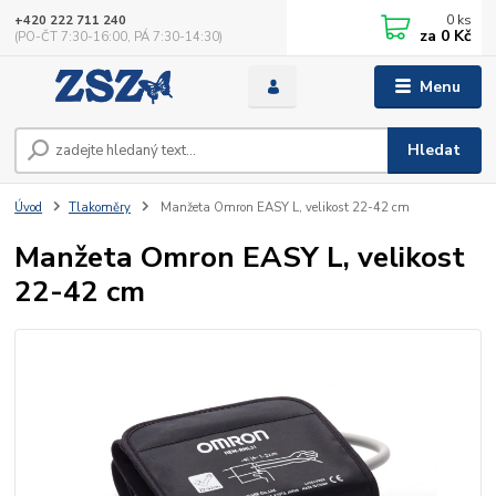
0
ks
+420 222 711 240
za
0 Kč
(PO-ČT 7:30-16:00, PÁ 7:30-14:30)
Menu
Hledat
Úvod
Tlakoměry
Manžeta Omron EASY L, velikost 22-42 cm
Manžeta Omron EASY L, velikost
22-42 cm