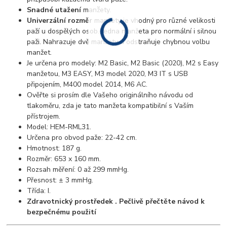
Snadné utažení
manžety.
Univerzální rozměr
manžety je vhodný pro různé velikosti
paží u dospělých osob. Jedna manžeta pro normální i silnou
paži. Nahrazuje dvě manžety a odstraňuje chybnou volbu
manžet.
Je určena pro modely: M2 Basic, M2 Basic (2020), M2 s Easy
manžetou, M3 EASY, M3 model 2020, M3 IT s USB
připojením, M400 model 2014, M6 AC.
Ověřte si prosím dle Vašeho originálního návodu od
tlakoměru, zda je tato manžeta kompatibilní s Vaším
přístrojem.
Model: HEM-RML31.
Určena pro obvod paže: 22-42 cm.
Hmotnost: 187 g.
Rozměr: 653 x 160 mm.
Rozsah měření: 0 až 299 mmHg.
Přesnost: ± 3 mmHg.
Třída: I.
Zdravotnický prostředek . Pečlivě přečtěte návod k
bezpečnému použití