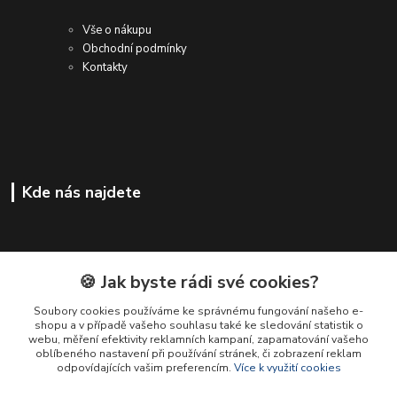
Vše o nákupu
Obchodní podmínky
Kontakty
Kde nás najdete
🍪 Jak byste rádi své cookies?
Soubory cookies používáme ke správnému fungování našeho e-
shopu a v případě vašeho souhlasu také ke sledování statistik o
webu, měření efektivity reklamních kampaní, zapamatování vašeho
oblíbeného nastavení při používání stránek, či zobrazení reklam
odpovídajících vašim preferencím.
Více k využití cookies