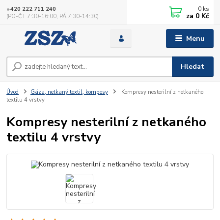
0
ks
+420 222 711 240
za
0 Kč
(PO-ČT 7:30-16:00, PÁ 7:30-14:30)
Menu
Hledat
Úvod
Gáza, netkaný textil, kompesy
Kompresy nesterilní z netkaného
textilu 4 vrstvy
Kompresy nesterilní z netkaného
textilu 4 vrstvy