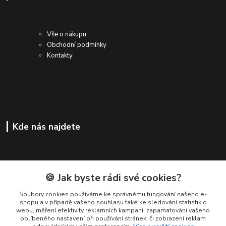
Vše o nákupu
Obchodní podmínky
Kontakty
Kde nás najdete
🍪 Jak byste rádi své cookies?
Soubory cookies používáme ke správnému fungování našeho e-
shopu a v případě vašeho souhlasu také ke sledování statistik o
webu, měření efektivity reklamních kampaní, zapamatování vašeho
oblíbeného nastavení při používání stránek, či zobrazení reklam