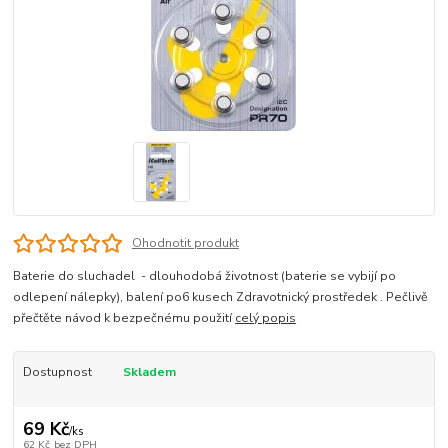
Ohodnotit produkt
Baterie do sluchadel - dlouhodobá životnost (baterie se vybijí po
odlepení nálepky), balení po6 kusech Zdravotnický prostředek . Pečlivě
přečtěte návod k bezpečnému použití
celý popis
Dostupnost
Skladem
69 Kč
/
ks
62 Kč
bez DPH