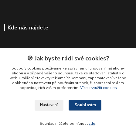
Kde nás najdete
🍪 Jak byste rádi své cookies?
Soubory cookies používáme ke správnému fungování našeho e-
shopu a v případě vašeho souhlasu také ke sledování statistik o
webu, měření efektivity reklamních kampaní, zapamatování vašeho
oblíbeného nastavení při používání stránek, či zobrazení reklam
odpovídajících vašim preferencím.
Více k využití cookies
Souhlasím
Nastavení
Souhlas můžete odmítnout
zde
.
Vytvořeno na
Eshop-rychle.cz