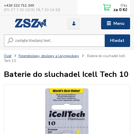
0
ks
+420 222 711 240
za
0 Kč
(PO-ČT 7:30-16:00, PÁ 7:30-14:30)
Menu
Hledat
Úvod
Fonendoskopy, otoskopy a laryngoskopy
Baterie do sluchadel Icell
Tech 10
Baterie do sluchadel Icell Tech 10